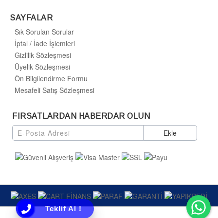
SAYFALAR
Sık Sorulan Sorular
İptal / İade İşlemleri
Gizlilik Sözleşmesi
Üyelik Sözleşmesi
Ön Bilgilendirme Formu
Mesafeli Satış Sözleşmesi
FIRSATLARDAN HABERDAR OLUN
Ekle
Wh
Teklif Al !