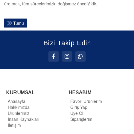
üretmek, tüm süreçlerimizin değişmez önceliğidir.
Tümü
Bizi Takip Edin
KURUMSAL
HESABIM
Anasayfa
Favori Ürünlerim
Hakkımızda
Giriş Yap
Ürünlerimiz
Üye Ol
İnsan Kaynakları
Siparişlerim
İletişim