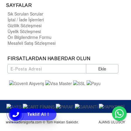
SAYFALAR
Sık Sorulan Sorular
İptal / İade İşlemleri
Gizlilik Sözleşmesi
Üyelik Sözleşmesi
Ön Bilgilendirme Formu
Mesafeli Satış Sözleşmesi
FIRSATLARDAN HABERDAR OLUN
Ekle
Wh
Teklif Al !
www.kadersigorta.com © Tüm Hakları Saklıdır.
AJANS ULUSOY